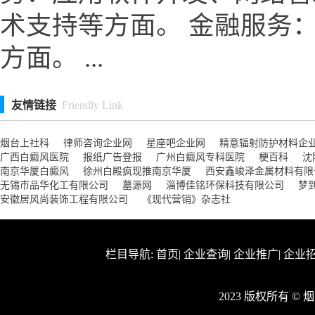
术支持等方面。 金融服务
方面。 ...
友情链接
Friendly Link
烟台上社科
律师咨询企业网
星座吧企业网
精意辐射防护材料企
广西白癜风医院
报纸广告登报
广州白癜风专科医院
梗百科
沈
南京华厦白癜风
徐州白殿疯现推南京华厦
西安鑫峻泽金属材料有限
无锡市品华化工有限公司
墓源网
淄博佳铭环保科技有限公司
梦
安徽居风尚装饰工程有限公司
《现代营销》杂志社
栏目导航:
首页
|
企业查询
|
企业推广
|
企业
2023 版权所有 ©